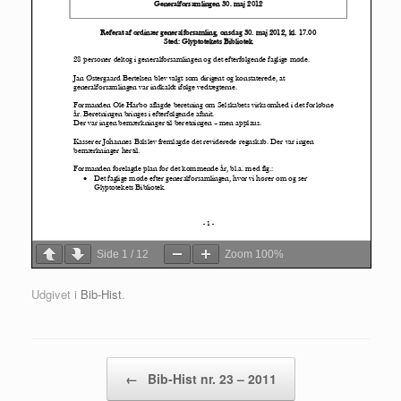
Side
1
/
12
Zoom
100%
Udgivet i
Bib-Hist
.
Artikel navigation
←
Bib-Hist nr. 23 – 2011