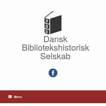
Gå
til
indhold
Dansk
Bibliotekshistorisk
Selskab
Menu