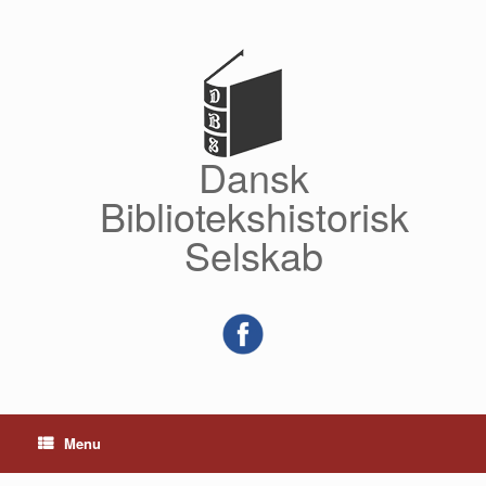
Gå
til
indhold
Dansk
Bibliotekshistorisk
Selskab
Menu