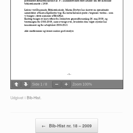
Side
1
/
8
Zoom
100%
Udgivet i
Bib-Hist
.
Artikel navigation
←
Bib-Hist nr. 18 – 2009