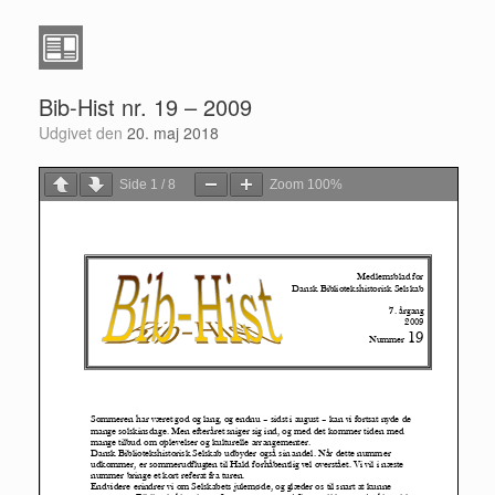
Bib-Hist nr. 19 – 2009
Udgivet den
20. maj 2018
Side
1
/
8
Zoom
100%